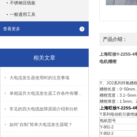
不锈钢压线板
一般通用工具
查看更多
产品介绍：
上海旺徐Y-225S
相关文章
电机槽楔
大电流发生器使用时的注意事项
Y、JO2系列环氧槽
槽楔长度：0~50mm、5
单相温升大电流发生器工作条件有哪些？
槽楔宽度：3.1~5mm、
槽楔厚度：1.5mm、2
上海旺徐Y-225S
常见的四大电缆故障原因介绍和分析
Y系列电动机引拨绝
电机型号
如何“自制”简单大电流发生器呢？
Y-801-2
Y-802-2