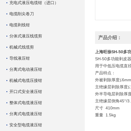
充电式液压电缆钳（进口）
电缆削尖卷刀
电缆剥线钳
分体式液压线缆剪
产品介绍：
机械式线缆剪
上海旺徐SH-50多
导线液压钳
SH-50多功能剥皮
用于中低压电缆直径Ø
分离式电动液压钳
产品特点：
外被剥除厚度≦6m
机械式电缆压接钳
主绝缘层剥除厚度≦
开口式安全液压钳
外半导电层剥除厚度
主绝缘层倒角45°/3
整体式电缆液压钳
尺寸 410mm
分离式电缆液压钳
重量 1.5kg
安全型电缆液压钳