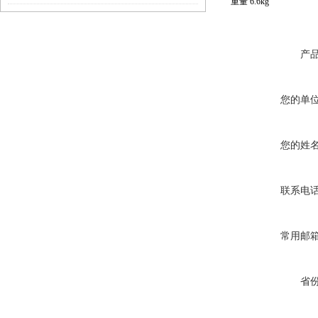
重量 6.6kg
产
您的单
您的姓
联系电
常用邮
省