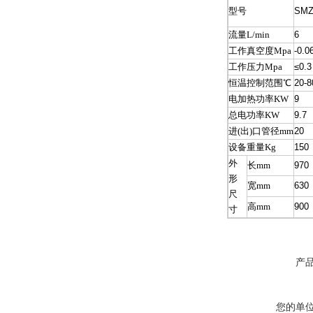
型号
SMZ
流量L/min
6
工作真空度Mpa
-0.0
工作压力Mpa
≤0.3
恒温控制范围℃
20-8
电加热功率KW
9
总电功率KW
9.7
进(出)口管径mm
20
设备重量Kg
150
外
长mm
970
形
宽mm
630
尺
高mm
900
寸
产
您的单