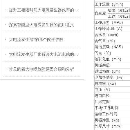
工作流量（l/min）
提升三相段时间大电流发生器效率的实用方法
极限（麦氏
真空度
工作（麦氏
工作压力（MPa）
探索智能型大电流发生器的使用意义
工作噪音dB（A）
含水量（ppm）
大电流发生器*的几个配件讲解
含气量（％）
清洁度级（NAS）
闪点（℃）
大电流发生器厂家解读大电流电感的额定电流
破乳化值（min）
机械杂质
常见的四大电缆故障原因介绍和分析
过滤精度（μm）
电加热功率（kw）
总功率（kw）
电压（V）
进口口径
油温范围
平均*工作时间
连续工作时间
机器净重（kg）
外形尺寸（mm）