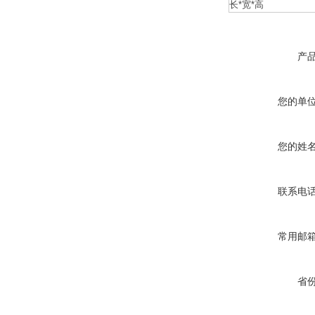
长*宽*高
产
您的单
您的姓
联系电
常用邮
省