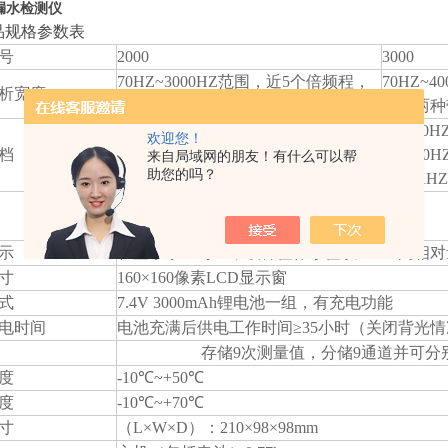
8漏水检测仪
产品规格参数表
号
2000
3000
70HZ~3000HZ范围，近5个倍频程，
70HZ~
析宽度
两种带宽
程，两种
a、100HZ b：200HZ c：400HZ
a、100H
欢迎您！
档（中心频率）
d：800HZ e：1KHZ f：1.5KHZ
d：800H
来自局域网的朋友！有什么可以帮
助您的吗？
g：2KHZ
g：3KHZ
a 窄带：标示符号 ┃┃┃
b、中宽带：标示符号┃┃┃┃┃
示
在显示条上对应，取样值作小值以0~100间相
寸
160×160像素LCD显示窗
式
7.4V 3000mAh锂电池一组，有充电功能
电时间
电池充满后供电工作时间≥35小时（关闭背光
存储9次测量值，分储9通道并可分
度
-10℃~+50℃
度
-10℃~+70℃
寸
（L×W×D）：210×98×98mm