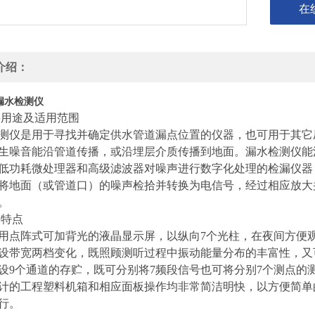
在
介绍：
8漏水检测仪
主要用途及适用范围
测仪是用于寻找并确定供水管道漏点位置的仪器，也可用于其它
生噪音能沿管道传播，或沿埋层介质传播到地面。漏水检测仪能
低功耗微处理器和高级滤波器对噪声进行数字化处理的检漏仪器
将地面（或管道口）的噪声检拾并转换为电信号，经过相应放大
。
品特点
.1采用点阵式可加背光的液晶显示屏，以纵向7个光柱，在夜间方便
.2特设带宽两档变化，既照顾测听过程中振动能量分布的丰富性，
.3特设9个通道的存贮，既可分别将7频段信号也可将分别7个测点
.4设计的工程塑料机箱和相应面板操作均非常简洁明快，以方便
行。