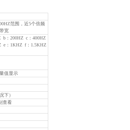
4000HZ范围，近5个倍频
带宽
Z b：200HZ c：400HZ
Z e：1KHZ f：1.5KHZ
对量值显示
情况下）
别查看