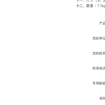
尺寸（长*宽*
十一、
重量：7.5k
十二、
产
您的单
您的姓
联系电
常用邮
省