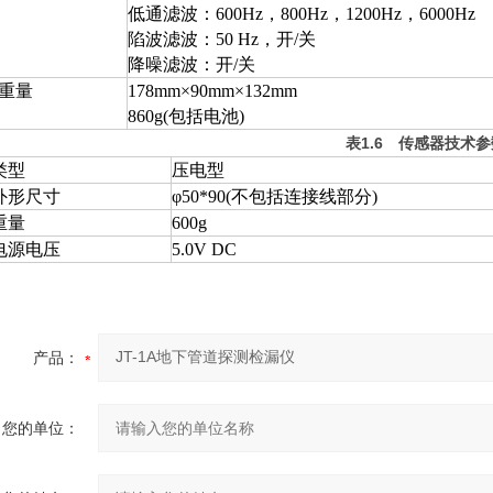
低通滤波：600Hz，800Hz，1200Hz，6000Hz
陷波滤波：50 Hz，开/关
降噪滤波：开/关
重量
178mm×90mm×132mm
860g(包括电池)
表
1.6
传感器技术参
类型
压电型
外形尺寸
φ50*90(不包括连接线部分)
重量
600g
电源电压
5.0V DC
产品：
您的单位：