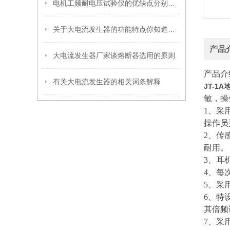
电机工频耐电压试验仪的优缺点分别是什么？
关于大电流发生器的功能特点你知道多少？
产品
大电流发生器厂家谈熔断器选用的原则
产品介
有关大电流发生器的相关词条解释
JT-1
敏，操
1、采
操作员
2、传
耐用。
3、耳
4、每
5、采
6、特
其倍频
7、采