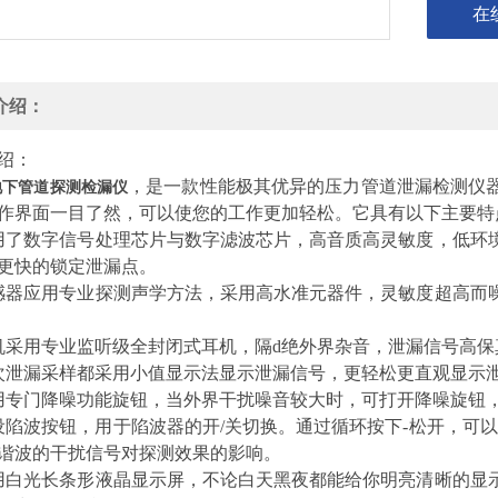
在
介绍：
绍：
，是一款性能极其优异的压力管道泄漏检测仪
A地下管道探测检漏仪
作界面一目了然，可以使您的工作更加轻松。它具有以下主要特
用了数字信号处理芯片与数字滤波芯片，高音质高灵敏度，低环
更快的锁定泄漏点。
感器应用专业探测声学方法，采用高水准元器件，灵敏度超高而
机采用专业监听级全封闭式耳机，隔d绝外界杂音，泄漏信号高
次泄漏采样都采用小值显示法显示泄漏信号，更轻松更直观显示
用专门降噪功能旋钮，当外界干扰噪音较大时，可打开降噪旋钮
设陷波按钮，用于陷波器的开/关切换。通过循环按下-松开，可以
谐波的干扰信号对探测效果的影响。
用白光长条形液晶显示屏，不论白天黑夜都能给你明亮清晰的显