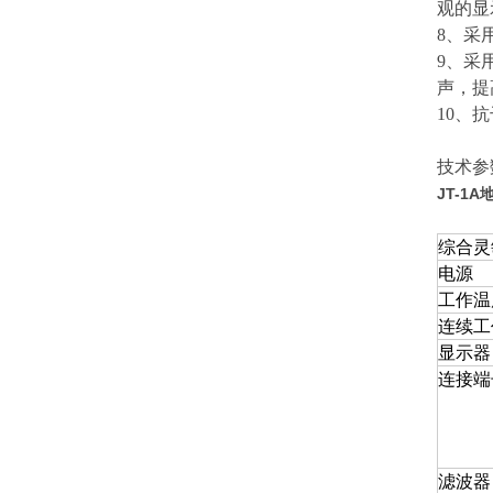
观的显
8、采
9、采
声，提
10、
技术参
JT-1
综合灵
电源
工作温
连续工
显示器
连接端
滤波器