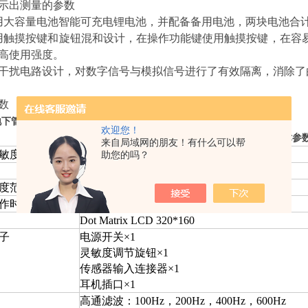
示出测量的参数
用大容量电池智能可充电锂电池，并配备备用电池，两块电池合计
用触摸按键和旋钮混和设计，在操作功能键使用触摸按键，在容
高使用强度。
抗干扰电路设计，对数字信号与模拟信号进行了有效隔离，消除
数
的技术参数如表1.4、表1.5、表1.6所示。
A地下管道探测检漏仪
欢迎您！
表
1.4
主机技术参
来自局域网的朋友！有什么可以帮
敏度
≥900V/G
助您的吗？
锂电池4400mAh，8.4V，配套充电器。
度范围
-20℃~+55℃
作时间
≥24小时(取决于工作条件)
Dot Matrix LCD 320*160
子
电源开关×1
灵敏度调节旋钮×1
传感器输入连接器×1
耳机插口×1
高通滤波：100Hz，200Hz，400Hz，600Hz