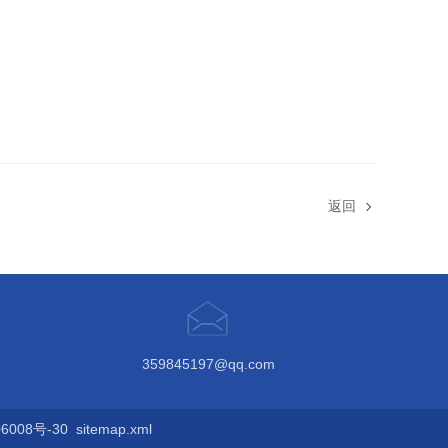
返回
359845197@qq.com
008号-30
sitemap.xml