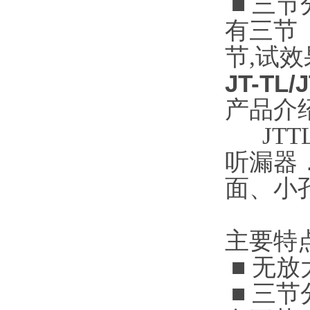
■ 三
有三节（
节,试
JT-TL
产品介
JTT
听漏器
面、小
主要特点
■ 无
■ 三