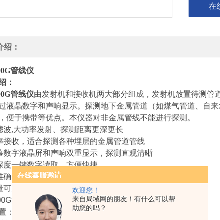
在
介绍：
400G管线仪
绍：
400G管线仪
由发射机和接收机两大部分组成，发射机放置待测管
过液晶数字和声响显示。探测地下金属管道（如煤气管道、自来
，便于携带等优点。本仪器对非金属管线不能进行探测。
滤波,大功率发射、探测距离更深更长
率接收，适合探测各种埋层的金属管道管线
幕数字液晶屏和声响双重显示，探测直观清晰
深度一键数字读取，方便快捷
准确，轻巧便携，使用快捷
量可充电电池，工作时间更长
欢迎您！
来自局域网的朋友！有什么可以帮
400G管线泄漏探测仪
助您的吗？
置：