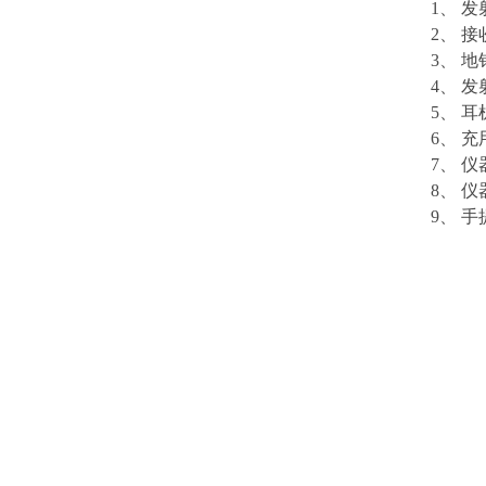
1、 发
2、 接
3、 地
4、 
5、 耳
6、 
7、 
8、 
9、 