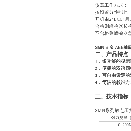
仪器工作方式：
按设置分“键测”
开机由24LC6
合格则蜂鸣器长鸣
不合格则蜂鸣器
SMN-B 窄 AB
二、产品特点
1．多功能的显示
2．便捷的双语
3．可自由设定
4．简洁的校准方
三、技术指标
SMN系列触点压
张力测量（
0~200