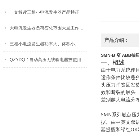
一文解读三相小电流发生器产品特征
大电流发生器负荷变化范围大且工作可靠
产品介绍：
三相小电流发生器功率大、体积小、带负载能力强的原因及表现如下
SMN-B 窄 AB
QZYDQ-1自动高压无线验电器技使用方法
一、概述
由于电力系统使用
运作条件比较恶
头压力弹簧因发
效和断裂的触头
差别越大电流分
SMN系列触点压
据。由中英文双语
器提醒和绿红O