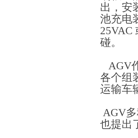
出，安
池充电
25VA
碰。
AGV
各个组
运输车
AGV
也提出