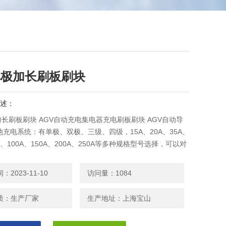
单极加长刷板刷块
述：
加长刷板刷块 AGV自动充电集电器充电刷板刷块 AGV自动导
充电系统：有单极、双极、三级、四级，15A、20A、35A、
0A、100A、150A、200A、250A等多种规格型号选择，可以对
铅酸电池、镍氢电池、镍镉电池等电池充电式使用，也可以用
导航运输车在线充电系统，产品广泛应用于电力、铁路、通信、
2023-11-10
访问量：1084
化、国防、石化、冶金、煤矿等领域的充电系统。
质：生产厂家
生产地址：上海宝山