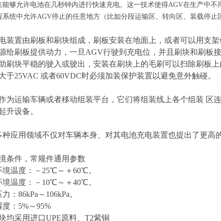
在能够允许电池在几秒钟内进行快速充电。这一技术使得AGV在生产中不
程系统中允许AGV停止的任意地方（比如分段运输区、转向区、装载停止
电装置由刷板和刷块组成，刷板安装在地面上，或者可以用支架
源给刷板提供动力，一旦AGV行驶到充电位，并且刷块和刷板接
助刷块平稳的驶入或驶出，安装在刷块上的毛刷可以扫除刷板上的
大于25VAC 或者60VDC时必须加装保护装置以避免意外触碰。
作为运输车辆或者移动组装平台，它们将组装线上各个组装 区连
起升设备。
多种应用领域不仅对车辆本身、对其电池充电装置也提出了更高
境条件，常规件通用参数
境温度：－25℃～＋60℃。
境温度：－10℃～＋40℃。
：86kPa～106kPa。
度：5%～95%
块均采用进口UPE原料、T2紫铜