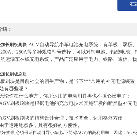
在
介绍：
AGV自动导航小车电池充电系统：有单极、双极、三级、
极加长刷板刷块
A、200A、250A等多种规格型号选择，可以对锂电池、铅酸电
导航运输车在线充电系统，产品广泛应用于电力、铁路、通信、
极加长刷板刷块
刷板刷块是目前社会的初生产物，是当下***常用的补充电源装
处有哪些呢？
论你在什么地方，你所运用的电动用具再也不担心没电了；
GV刷板刷块是根据电池的充放电技术实施研发的新类型补充电
GV刷板刷块的结构设计合理，技术齐全，运用格外方便；
于运用地点多，具有很好的方便性。
良好效果,必须保证自动引导小车(以下简称AGV)的高利用率。因此，A