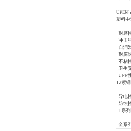
UPE
塑料中
耐磨性
冲击强
自润滑
耐腐蚀
不粘性
卫生无
UPE
T2紫
导电性
防蚀性
T系列
全系列