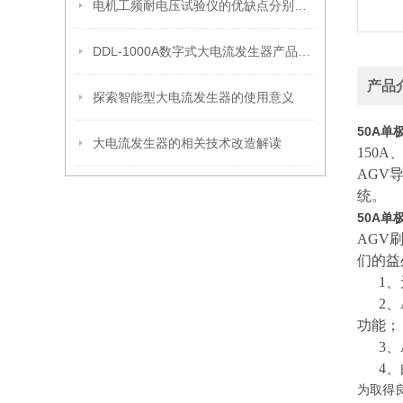
电机工频耐电压试验仪的优缺点分别是什么？
DDL-1000A数字式大电流发生器产品特点
产品
探索智能型大电流发生器的使用意义
50A单
大电流发生器的相关技术改造解读
150
AGV
统。
50A单
AGV
们的益
1、无
2、A
功能；
3、A
4、由
为取得