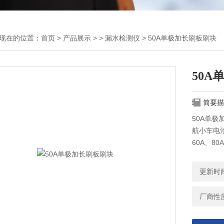
现在的位置：
首页
>
产品展示
> >
漏水检测仪
> 50A单极加长刷板刷块
50A
简要描
50A单极
航小车电池
60A、8
锂电池、
在AGV
更新时间：
物流自动
厂商性