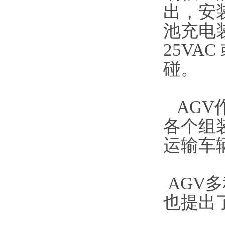
出，安
池充电
25VA
碰。
AGV
各个组
运输车
AGV
也提出