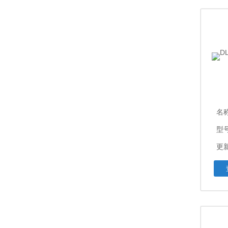
名
型
更新