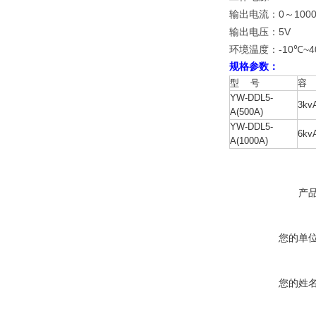
0
100
输出电流：
～
5V
输出电压：
-10
~4
环境温度：
℃
规格参数：
型 号
容
YW-DDL5-
3kv
A(500A)
YW-DDL5-
6kv
A(1000A)
产
您的单
您的姓