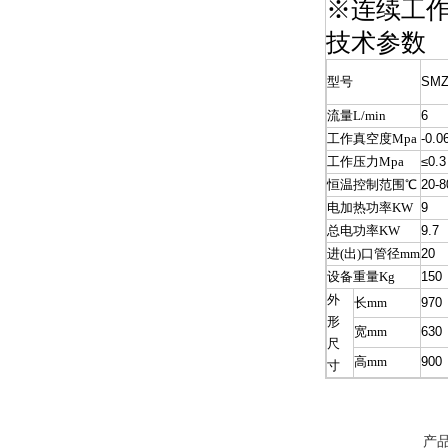
※连续工作时
技术参数
型号
SMZ
流量L/min
6
工作真空度Mpa
-0.0
工作压力Mpa
≤0.3
恒温控制范围℃
20-8
电加热功率KW
9
总电功率KW
9.7
进(出)口管径mm
20
设备重量Kg
150
外
长mm
970
形
宽mm
630
尺
高mm
900
寸
产