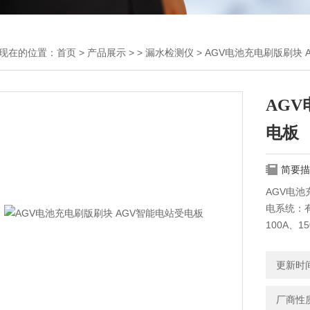
现在的位置：
首页
>
产品展示
> >
漏水检测仪
> AGV电池充电刷版刷块 
AGV
电板
简要描
AGV电池
电系统：有
100A、
电池、镍
输车在线
更新时间：
国防、石
厂商性