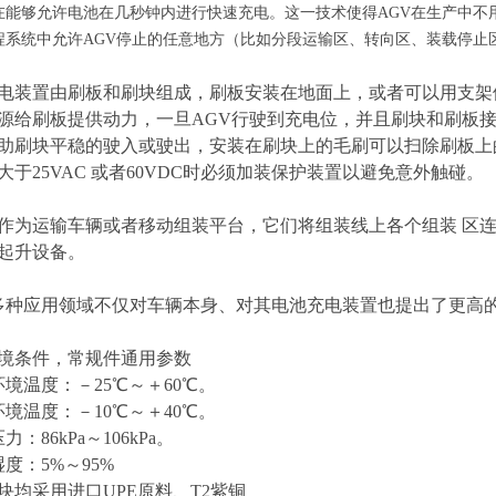
在能够允许电池在几秒钟内进行快速充电。这一技术使得AGV在生产中不
程系统中允许AGV停止的任意地方（比如分段运输区、转向区、装载停止
电装置由刷板和刷块组成，刷板安装在地面上，或者可以用支架
源给刷板提供动力，一旦AGV行驶到充电位，并且刷块和刷板接
助刷块平稳的驶入或驶出，安装在刷块上的毛刷可以扫除刷板上的
大于25VAC 或者60VDC时必须加装保护装置以避免意外触碰。
作为运输车辆或者移动组装平台，它们将组装线上各个组装 区连
起升设备。
多种应用领域不仅对车辆本身、对其电池充电装置也提出了更高
境条件，常规件通用参数
境温度：－25℃～＋60℃。
境温度：－10℃～＋40℃。
：86kPa～106kPa。
度：5%～95%
块均采用进口UPE原料、T2紫铜