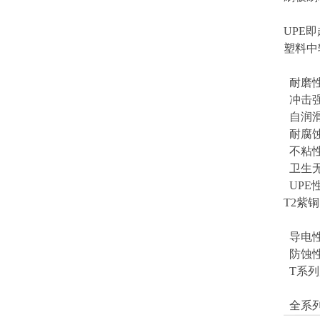
UPE
塑料中
耐磨性
冲击强
自润滑
耐腐蚀
不粘性
卫生无
UPE
T2紫
导电性
防蚀性
T系列
全系列