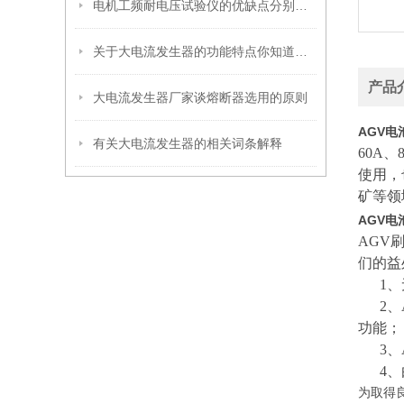
电机工频耐电压试验仪的优缺点分别是什么？
关于大电流发生器的功能特点你知道多少？
产品
大电流发生器厂家谈熔断器选用的原则
AGV电
有关大电流发生器的相关词条解释
60A
使用，
矿等领
AGV电
AGV
们的益
1、无
2、A
功能；
3、A
4、由
为取得