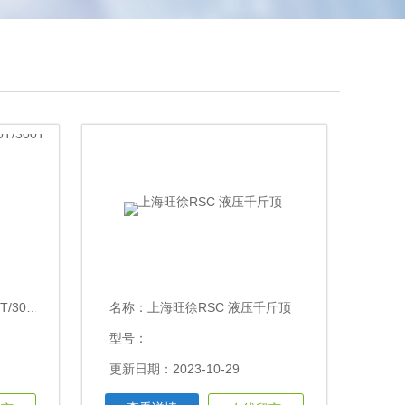
T加长型液压千斤顶
名称：
上海旺徐RSC 液压千斤顶
型号：
更新日期：2023-10-29