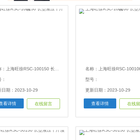
称：
上海旺徐RSC-100150 长型液压千斤顶
名称：
上海旺徐RSC-100100 长型液
号：
型号：
日期：2023-10-29
更新日期：2023-10-29
查看详情
查看详情
在线留言
在线