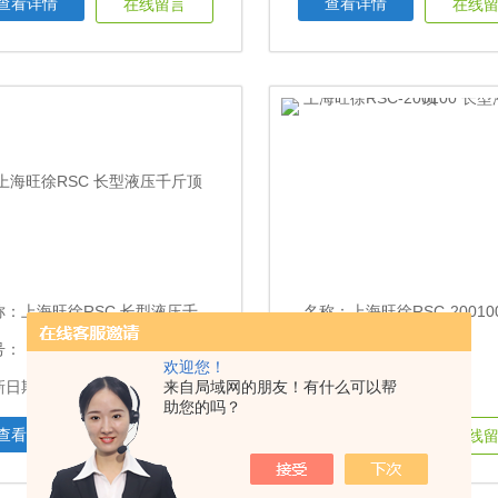
查看详情
查看详情
在线留言
在线
称：
上海旺徐RSC 长型液压千斤顶
名称：
上海旺徐RSC-200100 长型液
号：
型号：
欢迎您！
来自局域网的朋友！有什么可以帮
日期：2023-10-29
更新日期：2023-10-29
助您的吗？
查看详情
查看详情
在线留言
在线