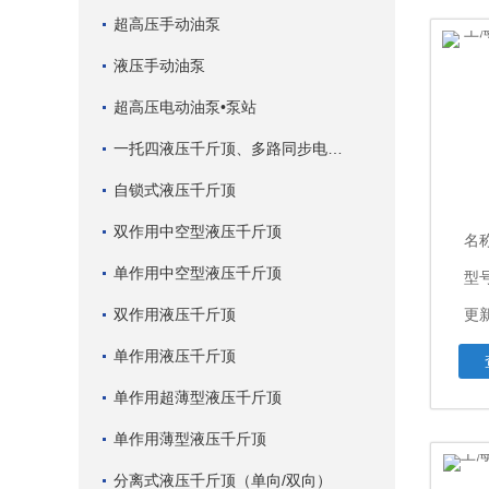
超高压手动油泵
液压手动油泵
超高压电动油泵•泵站
一托四液压千斤顶、多路同步电油泵
自锁式液压千斤顶
双作用中空型液压千斤顶
名
单作用中空型液压千斤顶
型
双作用液压千斤顶
更新
单作用液压千斤顶
单作用超薄型液压千斤顶
单作用薄型液压千斤顶
分离式液压千斤顶（单向/双向）