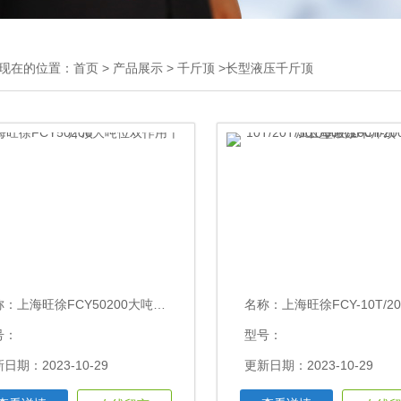
现在的位置：
首页
>
产品展示
>
千斤顶
>长型液压千斤顶
称：
上海旺徐FCY50200大吨位双作用千斤顶
名称：
上海旺徐FCY-10T/20T/30T/50T/100T/200T/300
号：
型号：
日期：2023-10-29
更新日期：2023-10-29