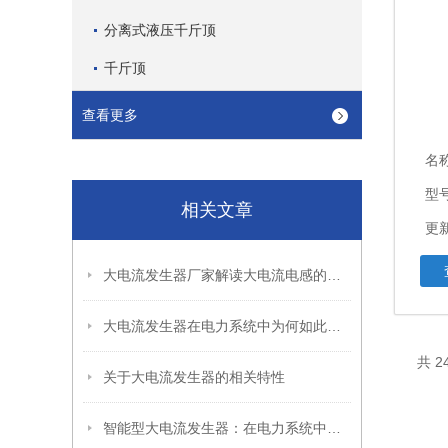
分离式液压千斤顶
千斤顶
查看更多
名
型
相关文章
更新
大电流发生器厂家解读大电流电感的额定电流
大电流发生器在电力系统中为何如此重要？
共 2
关于大电流发生器的相关特性
智能型大电流发生器：在电力系统中的稳定表现