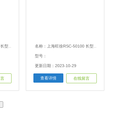
压千斤顶
名称：
上海旺徐RSC-50100 长型液压千斤顶
型号：
更新日期：2023-10-29
查看详情
留言
在线留言