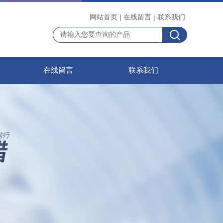
网站首页
|
在线留言
|
联系我们
在线留言
联系我们