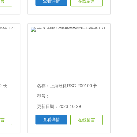
查看详情
留言
在线留言
压千斤顶
名称：
上海旺徐RSC-200100 长型液压千斤顶上海旺徐*
型号：
更新日期：2023-10-29
查看详情
留言
在线留言