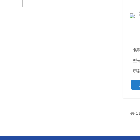
名
型
更新
共 