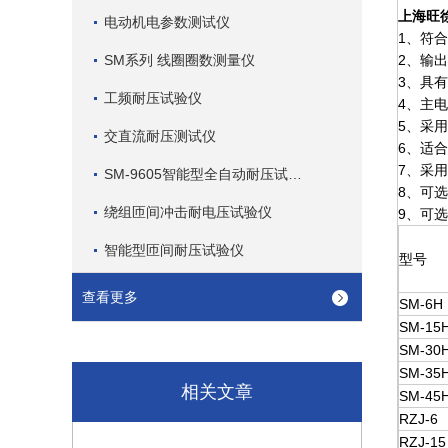
上海旺
电动机电参数测试仪
1、符
SM系列 线圈圈数测量仪
2、输
3、具
工频耐压试验仪
4、主
5、采
交直流耐压测试仪
6、适
7、采
SM-9605智能型全自动耐压试验仪
8、可
绕组匝间冲击耐电压试验仪
9、可
智能型匝间耐压试验仪
型号
查看更多
SM-6H
SM-15
SM-30
SM-35
相关文章
SM-45
RZJ-6
RZJ-15