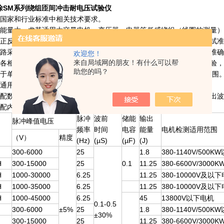
徐SM系列绕组匝间冲击耐电压试验仪
合国家和行业标准中相关技术要求。
出能量大，尤其适用大容量电机、变压器、电器等低感绕组（线圈的测量
有正反向试验功能，解决冲击电压在绕组中不平均分配的问题，提高测试
电路采用单管切换输出，使仪器本身的不对称性减少至零，提高了测试准
欢迎您！
来自局域网的朋友！有什么可以帮
用各相绕组切换回路和电动调压技术，一次接线，即可完成各相绕组试验
助您的吗？
合于单/三相交直流电机、变压器、电器线圈的检测，提高了仪器适用范围
用通用示波器，提高了整机的可靠性和稳定性。
选配数字式储存示波器，储存参照物的标准波形，精准分析、储存和输出
选配内置可编程控制器（PLC）达到自动测试功能。
脉冲
波前
储能
输出
脉冲峰值电压
频率
时间
电容
能量
电机检测适用范围
（V）
精度
(Hz)
(µS)
(µF)
(J)
300-6000
25
1.8
380-1140V/500
H
300-15000
25
0.1
11.25
380-6600V/300
H
1000-30000
6.25
11.25
380-10000V及以
H
1000-35000
6.25
11.25
380-10000V及以
H
1000-45000
6.25
45
13800V以下电机
0.1-0.5
300-6000
±5%
25
1.8
380-1140V/500
±30%
300-15000
25
11.25
380-6600V/300