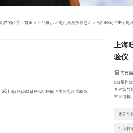
现在的位置：
首页
>
产品展示
>
电机检测仪器总汇
>
绕组匝间冲击耐电
上海
验仪
简要描
SM系列绕
各种型号
容量电机
求。
更新时间：
厂商性