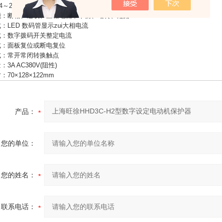
.4～2A
能：断相、过载、三相电流不平衡、堵转、短路
：LED 数码管显示zui大相电流
式：数字拨码开关整定电流
式：面板复位或断电复位
式：常开常闭转换触点
3A AC380V(阻性)
70×128×122mm
产品：
您的单位：
您的姓名：
联系电话：