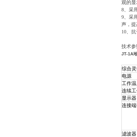
观的显
8、采
9、采
声，提
10、
技术参
JT-1
综合灵
电源
工作温
连续工
显示器
连接端
滤波器