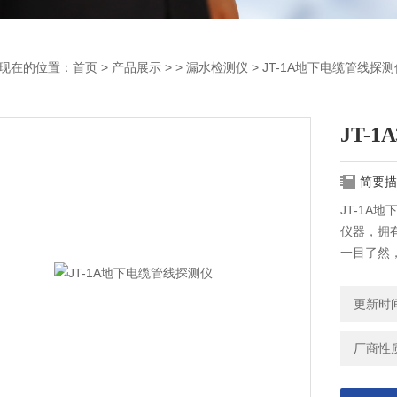
现在的位置：
首页
>
产品展示
> >
漏水检测仪
> JT-1A地下电缆管线探测
JT-
简要描
JT-1
仪器，拥
一目了然
更新时间：
厂商性