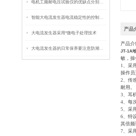
电机工频耐电压试验仪的优缺点分别是什么？
智能大电流发生器电流稳定性的控制方法
产品
大电流发生器采用*微电子处理技术
产品介
大电流发生器的日常保养要注意防潮防爆晒的问题
JT-1
敏，操
1、采
操作员
2、传
耐用。
3、耳
4、每
5、采
6、特
其倍频
7、采