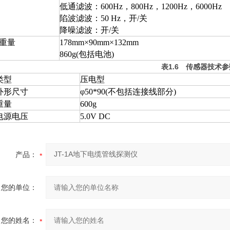
低通滤波：600Hz，800Hz，1200Hz，6000Hz
陷波滤波：50 Hz，开/关
降噪滤波：开/关
重量
178mm×90mm×132mm
860g(包括电池)
表
1.6
传感器技术参
类型
压电型
外形尺寸
φ50*90(不包括连接线部分)
重量
600g
电源电压
5.0V DC
产品：
您的单位：
您的姓名：