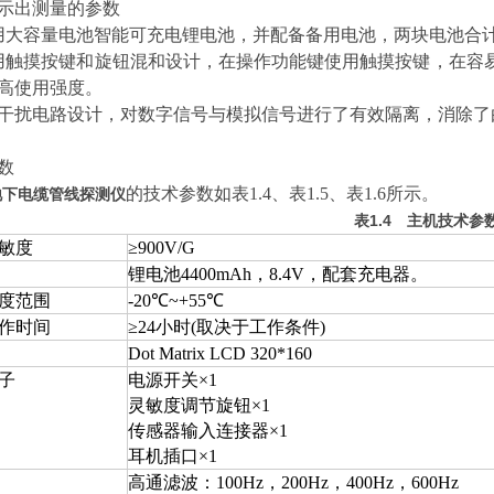
示出测量的参数
用大容量电池智能可充电锂电池，并配备备用电池，两块电池合计
用触摸按键和旋钮混和设计，在操作功能键使用触摸按键，在容
高使用强度。
抗干扰电路设计，对数字信号与模拟信号进行了有效隔离，消除
数
的技术参数如表1.4、表1.5、表1.6所示。
A地下电缆管线探测仪
表
1.4
主机技术参
敏度
≥900V/G
锂电池4400mAh，8.4V，配套充电器。
度范围
-20℃~+55℃
作时间
≥24小时(取决于工作条件)
Dot Matrix LCD 320*160
子
电源开关×1
灵敏度调节旋钮×1
传感器输入连接器×1
耳机插口×1
高通滤波：100Hz，200Hz，400Hz，600Hz