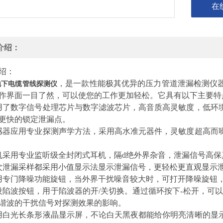
在
介绍：
绍：
，是一款性能极其优异的压力管道泄漏检测仪
A地下电缆管线探测仪
作界面一目了然，可以使您的工作更加轻松。它具有以下主要特
用了数字信号处理芯片与数字滤波芯片，高音质高灵敏度，低环
更快的锁定泄漏点。
感器应用专业探测声学方法，采用高水准元器件，灵敏度超高而
机采用专业监听级全封闭式耳机，隔d绝外界杂音，泄漏信号高
次泄漏采样都采用小值显示法显示泄漏信号，更轻松更直观显示
用专门降噪功能旋钮，当外界干扰噪音较大时，可打开降噪旋钮
设陷波按钮，用于陷波器的开/关切换。通过循环按下-松开，可以
谐波的干扰信号对探测效果的影响。
用白光长条形液晶显示屏，不论白天黑夜都能给你明亮清晰的显