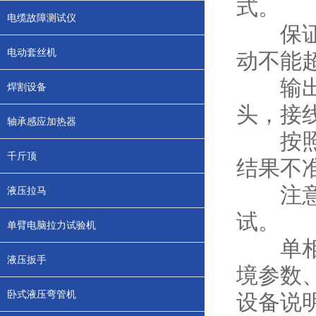
式。
电缆故障测试仪
保证电
电动套丝机
动不能
输出线
焊割设备
头，接
轴承感应加热器
按照规
千斤顶
结果不
注意及
液压拉马
试。
单臂电脑拉力试验机
单相温
液压扳手
境参数
卧式液压弯管机
设备说