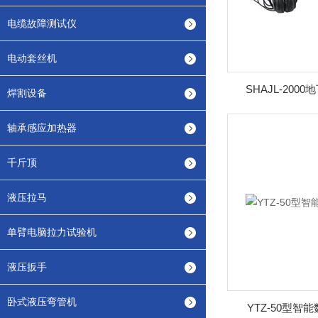
电缆故障测试仪
电动套丝机
SHAJL-20
焊割设备
轴承感应加热器
千斤顶
液压拉马
单臂电脑拉力试验机
液压扳手
卧式液压弯管机
YTZ-50型